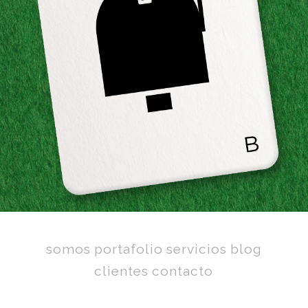
somos
portafolio
servicios
blog
clientes
contacto